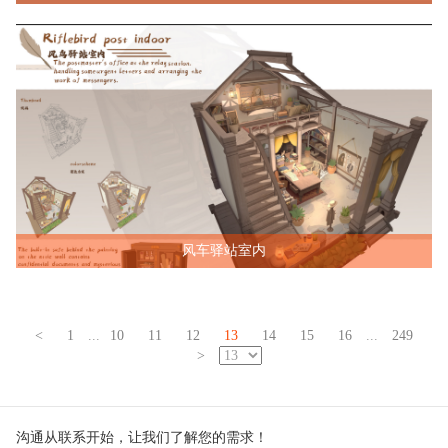
风车驿站室内
<
1
...
10
11
12
13
14
15
16
...
249
>
沟通从联系开始，让我们了解您的需求！