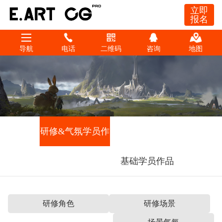
立即
报名
导航
电话
二维码
咨询
地图
研修&气氛学员作
品
基础学员作品
研修角色
研修场景