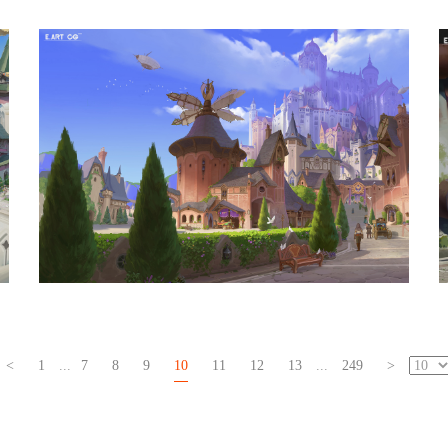
插画班学员作品（纯手绘） (5)
插画班学员作品（纯手绘） (2)
<
1
...
7
8
9
10
11
12
13
...
249
>