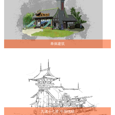
单体建筑
九递十七驿-中期线稿