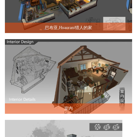
巴布亚,Huaorani猎人的家
室内