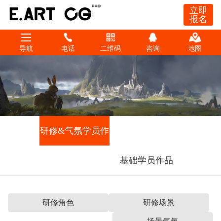
立即
报名
导航
电话
二维码
咨询
地图
研修&气氛学员作
品
基础学员作品
研修角色
研修场景