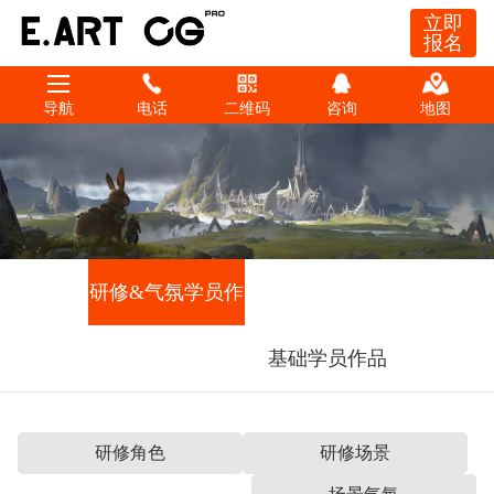
立即
报名
导航
电话
二维码
咨询
地图
研修&气氛学员作
品
基础学员作品
研修角色
研修场景