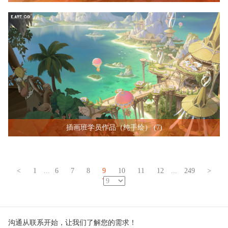
插画班学员作品（纯手绘） (7)
<
1
...
6
7
8
9
10
11
12
...
249
>
沟通从联系开始，让我们了解您的需求！