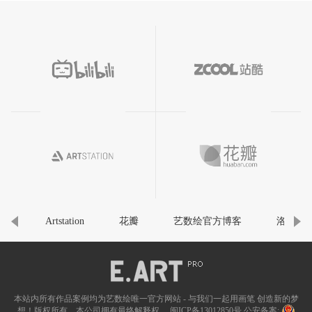
ion
花瓣
艺数绘官方博客
洛克杜
钟风华
本站内所有作品案例均为艺数绘唯一官方网站 - 与我们一起用画笔 创造新的梦
想！版权所有，本公司拥有最终解释权，
闽ICP备13012850号
公安备案: